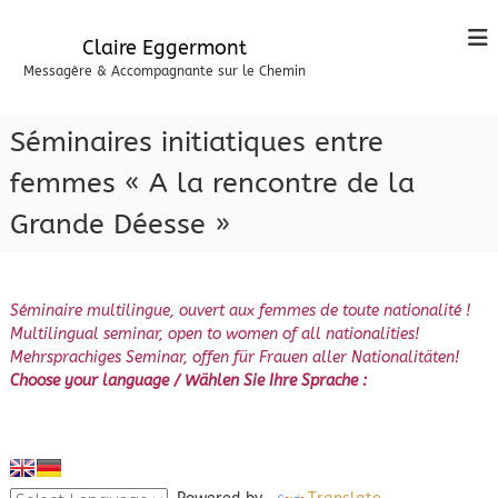
A
l
Claire Eggermont
l
Messagère & Accompagnante sur le Chemin
e
r
a
Séminaires initiatiques entre
u
c
femmes « A la rencontre de la
o
Grande Déesse »
n
t
e
n
Séminaire multilingue, ouvert aux femmes de toute nationalité !
u
Multilingual seminar, open to women of all nationalities!
Mehrsprachiges Seminar, offen für Frauen aller Nationalitäten!
Choose your language / Wählen Sie Ihre Sprache :