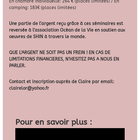
En chambre individuelle: 264 € (places limitées) / En
camping: 183€ (places limitées)
Une partie de l’argent reçu grâce à ces séminaires est
reversée à l’association Océan de la Vie en soutien aux
oeuvres de SHIN à travers le monde.
QUE L’ARGENT NE SOIT PAS UN FREIN ! EN CAS DE
LIMITATIONS FINANCIERES, N’HESITEZ PAS A NOUS EN
PARLER.
Contact et inscription auprès de Claire par email:
clairelor@yahoo.fr
Pour en savoir plus :
L
e