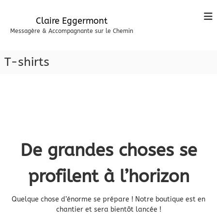
A
l
Claire Eggermont
l
Messagère & Accompagnante sur le Chemin
e
r
a
T-shirts
u
c
o
n
t
e
n
u
De grandes choses se
profilent à l’horizon
Quelque chose d’énorme se prépare ! Notre boutique est en
chantier et sera bientôt lancée !