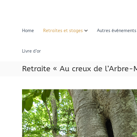
A
l
l
e
r
Home
Retraites et stages
Autres événements
a
u
c
Livre d’or
o
n
Retraite « Au creux de l’Arbre
t
e
n
u