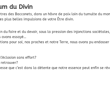
fum du Divin
hêtres des Bacconets, dans un hâvre de paix loin du tumulte du mond
les plus belles impulsions de votre Être divin.
 du faire et du devoir, sous la pression des injonctions sociétale
us avons essayé…
tions pour soi, nos proches et notre Terre, nous avons pu endosser
l’éclosion sans effort?
a retrouver?
sse que c’est dans la détente que notre essence peut enfin se rév