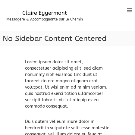
A
l
Claire Eggermont
l
Messagère & Accompagnante sur le Chemin
e
r
a
No Sidebar Content Centered
u
c
o
n
Lorem ipsum dolor sit amet,
t
consectetuer adipiscing elit, sed diam
e
nonummy nibh euismod tincidunt ut
n
laoreet dolore magna aliquam erat
u
volutpat. Ut wisi enim ad minim veniam,
quis nostrud exerci tation ullamcorper
suscipit lobortis nisl ut aliquip ex ea
commodo consequat.
Duis autem vel eum iriure dolor in
hendrerit in vulputate velit esse molestie
consequat, vel illum dolore eu feugiat