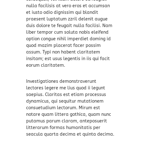
nulla facilisis at vero eros et accumsan
et iusto odio dignissim qui blandit
praesent luptatum zzril delenit augue
duis dolore te feugait nulla facilisi. Nam
liber tempor cum soluta nobis eleifend
option congue nihil imperdiet doming id
quod mazim placerat facer possim
assum. Typi non habent claritatem
insitam; est usus legentis in iis qui facit
eorum claritatem.
Investigationes demonstraverunt
lectores legere me lius quod ii legunt
saepius. Claritas est etiam processus
dynamicus, qui sequitur mutationem
consuetudium lectorum. Mirum est
notare quam littera gothica, quam nunc
putamus parum claram, anteposuerit
litterarum formas humanitatis per
seacula quarta decima et quinta decima.