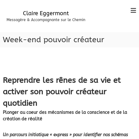
A
l
Claire Eggermont
l
Messagère & Accompagnante sur le Chemin
e
r
a
Week-end pouvoir créateur
u
c
o
n
t
e
Reprendre les rênes de sa vie et
n
u
activer son pouvoir créateur
quotidien
Plonger au coeur des mécanismes de la conscience et de la
création de réalité
Un parcours initiatique « express » pour identifier nos schémas