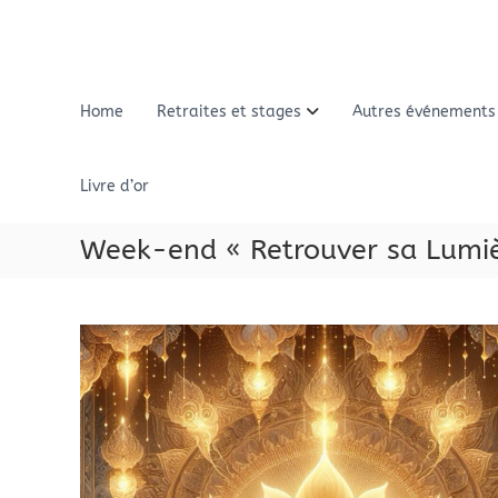
A
l
l
e
r
Home
Retraites et stages
Autres événements
a
u
c
Livre d’or
o
n
Week-end « Retrouver sa Lumiè
t
e
n
u