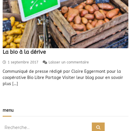
La bio à la dérive
s
1 septembre 2017
Laisser un commentaire
u
Communiqué de presse rédigé par Claire Eggermont pour la
r
coopérative Bio Libre Partage Visiter leur blog pour en savoir
L
a
plus […]
b
i
o
à
l
menu
a
d
R
é
R
e
r