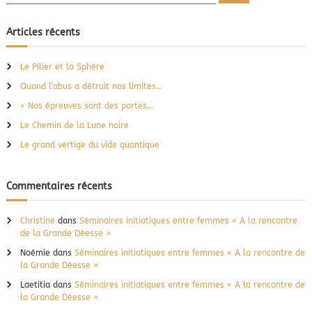
e
c
i
c
h
v
e
h
Articles récents
r
e
e
c
h
r
e
Le Pilier et la Sphère
r
c
Quand l’abus a détruit nos limites…
h
e
« Nos épreuves sont des portes…
r
Le Chemin de la Lune noire
:
Le grand vertige du vide quantique
Commentaires récents
Christine
dans
Séminaires initiatiques entre femmes « A la rencontre
de la Grande Déesse »
Noémie
dans
Séminaires initiatiques entre femmes « A la rencontre de
la Grande Déesse »
Laetitia
dans
Séminaires initiatiques entre femmes « A la rencontre de
la Grande Déesse »