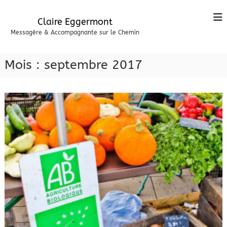
A
l
Claire Eggermont
l
Messagère & Accompagnante sur le Chemin
e
r
a
Mois :
septembre 2017
u
c
o
n
t
e
n
u