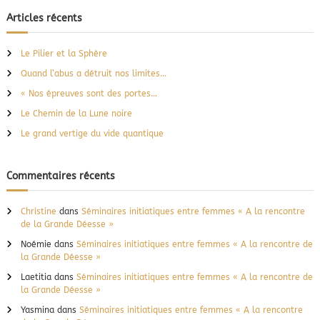
c
h
e
h
Articles récents
r
e
c
h
r
e
Le Pilier et la Sphère
r
c
Quand l’abus a détruit nos limites…
h
e
« Nos épreuves sont des portes…
r
Le Chemin de la Lune noire
:
Le grand vertige du vide quantique
Commentaires récents
Christine
dans
Séminaires initiatiques entre femmes « A la rencontre
de la Grande Déesse »
Noémie
dans
Séminaires initiatiques entre femmes « A la rencontre de
la Grande Déesse »
Laetitia
dans
Séminaires initiatiques entre femmes « A la rencontre de
la Grande Déesse »
Yasmina
dans
Séminaires initiatiques entre femmes « A la rencontre