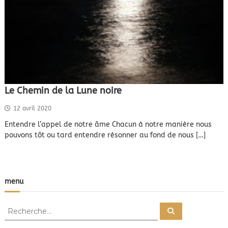
Le Chemin de la Lune noire
12 avril 2020
Entendre l’appel de notre âme Chacun à notre manière nous
pouvons tôt ou tard entendre résonner au fond de nous […]
menu
R
R
e
e
c