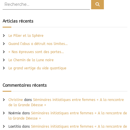
R
R
e
e
c
c
h
e
h
Articles récents
r
e
c
h
r
e
Le Pilier et la Sphère
r
c
Quand l’abus a détruit nos limites…
h
e
« Nos épreuves sont des portes…
r
Le Chemin de la Lune noire
:
Le grand vertige du vide quantique
Commentaires récents
Christine
dans
Séminaires initiatiques entre femmes « A la rencontre
de la Grande Déesse »
Noémie
dans
Séminaires initiatiques entre femmes « A la rencontre de
la Grande Déesse »
Laetitia
dans
Séminaires initiatiques entre femmes « A la rencontre de