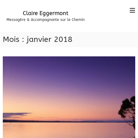
A
l
Claire Eggermont
l
Messagère & Accompagnante sur le Chemin
e
r
a
Mois :
janvier 2018
u
c
o
n
t
e
n
u