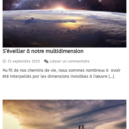
S’éveiller à notre multidimension
s
25 septembre 2019
Laisser un commentaire
u
Au fil de nos chemins de vie, nous sommes nombreux à avoir
r
été interpellés par les dimensions invisibles à l’œuvre […]
S
’
é
v
e
i
l
l
e
r
à