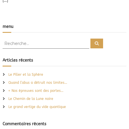
[…]
c
o
u
r
a
menu
g
e
R
d
R
e
’
e
c
ê
c
h
t
e
h
Articles récents
r
r
e
c
e
h
r
S
e
Le Pilier et la Sphère
r
c
o
Quand l’abus a détruit nos limites…
i
h
e
« Nos épreuves sont des portes…
r
Le Chemin de la Lune noire
:
Le grand vertige du vide quantique
Commentaires récents