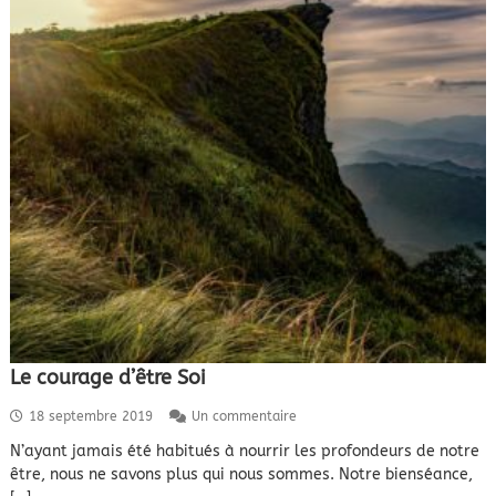
n
o
t
r
e
m
u
l
t
i
d
i
m
e
n
s
i
o
Le courage d’être Soi
n
s
18 septembre 2019
Un commentaire
u
N’ayant jamais été habitués à nourrir les profondeurs de notre
r
être, nous ne savons plus qui nous sommes. Notre bienséance,
L
e