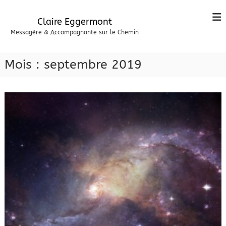
A
l
Claire Eggermont
l
Messagère & Accompagnante sur le Chemin
e
r
a
Mois :
septembre 2019
u
c
o
n
t
e
n
u