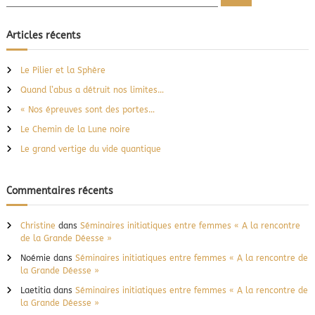
e
e
c
c
h
e
h
Articles récents
r
e
c
h
r
e
Le Pilier et la Sphère
r
c
Quand l’abus a détruit nos limites…
h
e
« Nos épreuves sont des portes…
r
Le Chemin de la Lune noire
:
Le grand vertige du vide quantique
Commentaires récents
Christine
dans
Séminaires initiatiques entre femmes « A la rencontre
de la Grande Déesse »
Noémie
dans
Séminaires initiatiques entre femmes « A la rencontre de
la Grande Déesse »
Laetitia
dans
Séminaires initiatiques entre femmes « A la rencontre de
la Grande Déesse »