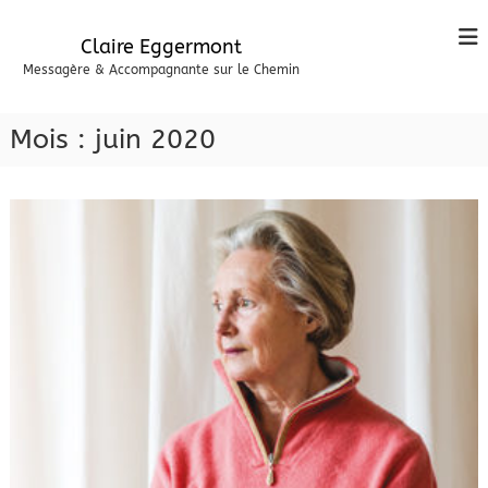
A
l
Claire Eggermont
l
Messagère & Accompagnante sur le Chemin
e
r
a
Mois :
juin 2020
u
c
o
n
t
e
n
u