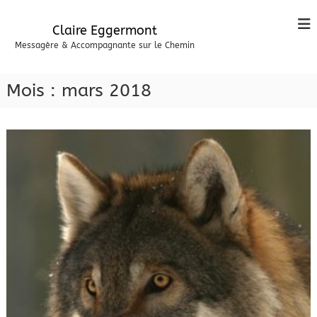
A
l
Claire Eggermont
l
Messagère & Accompagnante sur le Chemin
e
r
a
Mois :
mars 2018
u
c
o
n
t
e
n
u