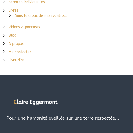
Séances individuelles
Livres
Dans le creux de mon ventre…
Vidéos & podcasts
Blog
A propos
Me contacter
Livre d’or
Claire Eggermont
Pour une humanité éveillée sur une terre respectée...