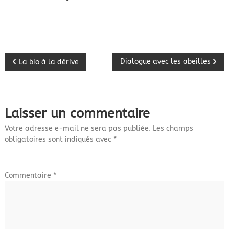
N
Dialogue avec les abeilles
La bio à la dérive
a
v
Laisser un commentaire
i
Votre adresse e-mail ne sera pas publiée.
Les champs
obligatoires sont indiqués avec
*
g
a
Commentaire
*
t
i