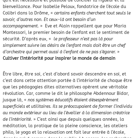
qu’il est nécessaire et possible de concilier la rigueur et la
bienveillance. Pour Isabelle Peloux, fondatrice de l’école du
Colibri dans la Drôme, «
certains enfants cherchent tout seuls le
savoir, d’autres non. Et ceux-là ont besoin d’un
accompagnement.
» Eve et Alain rappellent que pour Maria
Montessori, le premier besoin de l’enfant est le sentiment de
sécurité. D’après eux, «
le professeur n’est pas là pour
simplement suivre les désirs de l’enfant mais doit être un chef
d’orchestre qui permet aussi à l’enfant de ne pas s’égarer.
»
Cultiver l’intériorité pour inspirer le monde de demain
Être libre, être soi, c’est d’abord savoir descendre en soi, et
c’est dans cette attention portée à l’intériorité de chaque être
que les pédagogies dites alternatives opèrent une véritable
révolution. Car, comme le dit le philosophe Abdennour Bidar,
jusque là, «
nos systèmes éducatifs étaient désespérément
superficiels et utilitaires. Ils se préoccupaient de former l’individu
au monde extérieur au lieu de l’éveiller à la dimension créatrice
de l’intériorité.
» C’est ainsi que depuis quelques années, la
méditation, la pratique de la pleine conscience, les ateliers
philo, le yoga et la relaxation ont fait leur entrée à l’école,