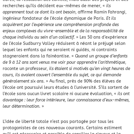
recherches qu’ils décident eux-mêmes de mener, «
ils
apprennent tout ce dont ils ont besoin
, affirme Ramïn Fahrangi,
ingénieur fondateur de l’école dynamique de Paris.
Et ils
acquièrent par l’expérience une compréhension profonde des
enjeux complexes du vivre-ensemble et de la responsabilité de
chaque individu au sein d’un collectif.
» Les 50 ans d’expérience
de l’école Sudburry Valley réduisent à néant le préjugé selon
lequel les enfants qui ne seraient ni guidés, ni contraints
stagneraient dans la fainéantise. «
Quand un groupe d’enfants
de 9 à 12 ans sont venus me voir pour apprendre l’arithmétique
,
raconte un professeur,
ils étaient si motivés qu’en vingt heures de
cours, ils avaient couvert l’ensemble du sujet, ce qui demande
généralement six ans
. » Au final, près de 90% des élèves de
l’école ont poursuivi leurs études à l’université. S’ils sortent de
l’école sans aucun livret scolaire ni aucune évaluation, «
ils ont
davantage : leur force intérieure, leur connaissance d’eux-mêmes,
leur détermination.
»
L’idée de liberté totale n’est pas partagée par tous les
protagonistes de ces nouveaux courants. Certains estiment