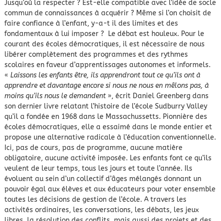
Jusqu’où la respecter ? Est-elle compatible avec l’idée de socle
commun de connaissances à acquérir ? Même si l’on choisit de
faire confiance à l’enfant, y-a-t il des limites et des
fondamentaux à lui imposer ? Le débat est houleux. Pour le
courant des écoles démocratiques, il est nécessaire de nous
libérer complètement des programmes et des rythmes
scolaires en faveur d’apprentissages autonomes et informels.
«
Laissons les enfants être, ils apprendront tout ce qu’ils ont à
apprendre et davantage encore si nous ne nous en mêlons pas, à
moins qu’ils nous le demandent
», écrit Daniel Greenberg dans
son dernier livre relatant l’histoire de l’école Sudburry Valley
qu’il a fondée en 1968 dans le Massachussetts. Pionnière des
écoles démocratiques, elle a essaimé dans le monde entier et
propose une alternative radicale à l’éducation conventionnelle.
Ici, pas de cours, pas de programme, aucune matière
obligatoire, aucune activité imposée. Les enfants font ce qu’ils
veulent de leur temps, tous les jours et toute l’année. Ils
évoluent au sein d’un collectif d’âges mélangés donnant un
pouvoir égal aux élèves et aux éducateurs pour voter ensemble
toutes les décisions de gestion de l’école. A travers les
activités ordinaires, les conversations, les débats, les jeux
libres, la résolution des conflits, mais aussi des projets et des