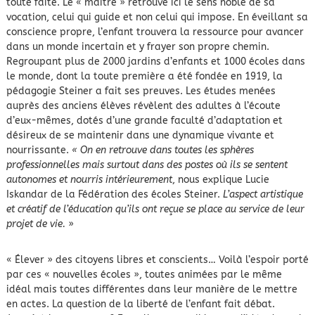
toute faite. Le « maître » retrouve ici le sens noble de sa
vocation, celui qui guide et non celui qui impose. En éveillant sa
conscience propre, l’enfant trouvera la ressource pour avancer
dans un monde incertain et y frayer son propre chemin.
Regroupant plus de 2000 jardins d’enfants et 1000 écoles dans
le monde, dont la toute première a été fondée en 1919, la
pédagogie Steiner a fait ses preuves. Les études menées
auprès des anciens élèves révèlent des adultes à l’écoute
d’eux-mêmes, dotés d’une grande faculté d’adaptation et
désireux de se maintenir dans une dynamique vivante et
nourrissante.
« On en retrouve dans toutes les sphères
professionnelles mais surtout dans des postes où ils se sentent
autonomes et nourris intérieurement
, nous explique Lucie
Iskandar de la Fédération des écoles Steiner.
L’aspect artistique
et créatif de l’éducation qu’ils ont reçue se place au service de leur
projet de vie.
»
« Élever » des citoyens libres et conscients… Voilà l’espoir porté
par ces « nouvelles écoles », toutes animées par le même
idéal mais toutes différentes dans leur manière de le mettre
en actes. La question de la liberté de l’enfant fait débat.