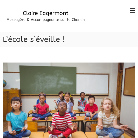
A
l
Claire Eggermont
l
Messagère & Accompagnante sur le Chemin
e
r
a
L’école s’éveille !
u
c
o
n
t
e
n
u