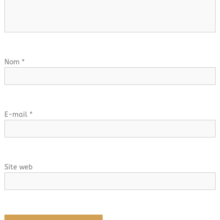
o
n
d
Nom
*
e
l
E-mail
*
’
a
Site web
r
t
i