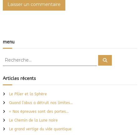
c
l
e
menu
R
R
e
e
c
c
h
e
h
Articles récents
r
e
c
h
r
e
Le Pilier et la Sphère
r
c
Quand l’abus a détruit nos limites…
h
e
« Nos épreuves sont des portes…
r
Le Chemin de la Lune noire
:
Le grand vertige du vide quantique