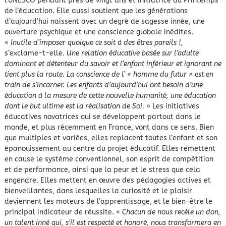
l’UNESCO pendant près de vingt ans et initiatrice du Printemps
de l’éducation. Elle aussi soutient que les générations
d’aujourd’hui naissent avec un degré de sagesse innée, une
ouverture psychique et une conscience globale inédites.
«
Inutile d’imposer quoique ce soit à des êtres pareils !
,
s’exclame-t-elle.
Une relation éducative basée sur l’adulte
dominant et détenteur du savoir et l’enfant inférieur et ignorant ne
tient plus la route. La conscience de l’ « homme du futur » est en
train de s’incarner. Les enfants d’aujourd’hui ont besoin d’une
éducation à la mesure de cette nouvelle humanité, une éducation
dont le but ultime est la réalisation de Soi.
» Les initiatives
éducatives novatrices qui se développent partout dans le
monde, et plus récemment en France, vont dans ce sens. Bien
que multiples et variées, elles replacent toutes l’enfant et son
épanouissement au centre du projet éducatif. Elles remettent
en cause le système conventionnel, son esprit de compétition
et de performance, ainsi que la peur et le stress que cela
engendre. Elles mettent en œuvre des pédagogies actives et
bienveillantes, dans lesquelles la curiosité et le plaisir
deviennent les moteurs de l’apprentissage, et le bien-être le
principal indicateur de réussite. «
Chacun de nous recèle un don,
un talent inné qui, s’il est respecté et honoré, nous transformera en