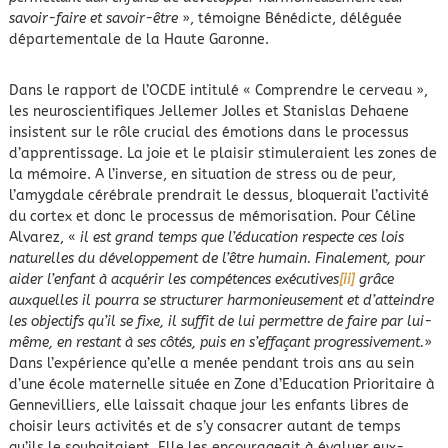
savoir-faire et savoir-être
», témoigne Bénédicte, déléguée
départementale de la Haute Garonne.
Dans le rapport de l’OCDE intitulé « Comprendre le cerveau »,
les neuroscientifiques Jellemer Jolles et Stanislas Dehaene
insistent sur le rôle crucial des émotions dans le processus
d’apprentissage. La joie et le plaisir stimuleraient les zones de
la mémoire. A l’inverse, en situation de stress ou de peur,
l’amygdale cérébrale prendrait le dessus, bloquerait l’activité
du cortex et donc le processus de mémorisation. Pour Céline
Alvarez, «
il est grand temps que l’éducation respecte ces lois
naturelles du développement de l’être humain. Finalement, pour
aider l’enfant à acquérir les compétences exécutives
[ii]
grâce
auxquelles il pourra se structurer harmonieusement et d’atteindre
les objectifs qu’il se fixe, il suffit de lui permettre de faire par lui-
même, en restant à ses côtés, puis en s’effaçant progressivement.
»
Dans l’expérience qu’elle a menée pendant trois ans au sein
d’une école maternelle située en Zone d’Education Prioritaire à
Gennevilliers, elle laissait chaque jour les enfants libres de
choisir leurs activités et de s’y consacrer autant de temps
qu’ils le souhaitaient. Elle les encourageait à évaluer eux-