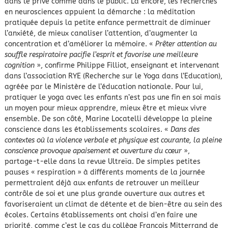
dans le privé comme dans le public. Là encore, les recherches
en neurosciences appuient la démarche : la méditation
pratiquée depuis la petite enfance permettrait de diminuer
l’anxiété, de mieux canaliser l’attention, d’augmenter la
concentration et d’améliorer la mémoire. «
Prêter attention au
souffle respiratoire pacifie l’esprit et favorise une meilleure
cognition
», confirme Philippe Filliot, enseignant et intervenant
dans l’association RYE (Recherche sur le Yoga dans l’Education),
agréée par le Ministère de l’éducation nationale. Pour lui,
pratiquer le yoga avec les enfants n’est pas une fin en soi mais
un moyen pour mieux apprendre, mieux être et mieux vivre
ensemble. De son côté, Marine Locatelli développe la pleine
conscience dans les établissements scolaires. «
Dans des
contextes où la violence verbale et physique est courante, la pleine
conscience provoque apaisement et ouverture du cœur
»,
partage-t-elle dans la revue Ultreïa. De simples petites
pauses « respiration » à différents moments de la journée
permettraient déjà aux enfants de retrouver un meilleur
contrôle de soi et une plus grande ouverture aux autres et
favoriseraient un climat de détente et de bien-être au sein des
écoles. Certains établissements ont choisi d’en faire une
priorité, comme c’est le cas du collège François Mitterrand de