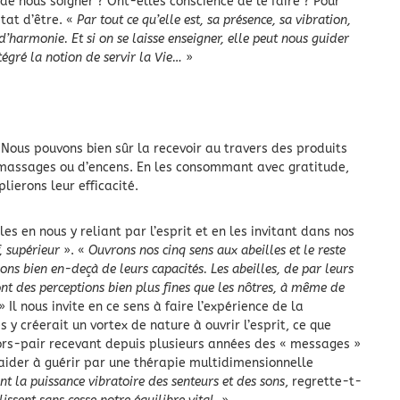
 de nous soigner ? Ont-elles conscience de le faire ? Pour
tat d’être. «
Par tout ce qu’elle est, sa présence, sa vibration,
n d’harmonie. Et si on se laisse enseigner, elle peut nous guider
ntégré la notion de servir la Vie…
»
Nous pouvons bien sûr la recevoir au travers des produits
 massages ou d’encens. En les consommant avec gratitude,
lierons leur efficacité.
s en nous y reliant par l’esprit et en les invitant dans nos
f, supérieur
». «
Ouvrons nos cinq sens aux abeilles et le reste
sons bien en-deçà de leurs capacités. Les abeilles, de par leurs
ont des perceptions bien plus fines que les nôtres, à même de
 » Il nous invite en ce sens à faire l’expérience de la
 y créerait un vortex de nature à ouvrir l’esprit, ce que
ors-pair recevant depuis plusieurs années des « messages »
 aider à guérir par une thérapie multidimensionnelle
t la puissance vibratoire des senteurs et des sons
, regrette-t-