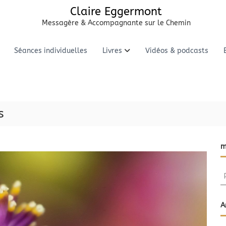
Claire Eggermont
Messagère & Accompagnante sur le Chemin
Séances individuelles
Livres
Vidéos & podcasts
s
m
R
e
c
h
A
e
r