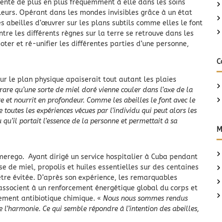
résenté de plus en plus fréquemment à elle dans les soins
leurs. Opérant dans les mondes invisibles grâce à un état
 abeilles d’œuvrer sur les plans subtils comme elles le font
entre les différents règnes sur la terre se retrouve dans les
oter et ré-unifier les différentes parties d’une personne,
C
sur le plan physique apaiserait tout autant les plaies
as rare qu’une sorte de miel doré vienne couler dans l’axe de la
e et nourrit en profondeur. Comme les abeilles le font avec le
 toutes les expériences vécues par l’individu qui peut alors les
 qu’il portait l’essence de la personne et permettait à sa
M
merego. Ayant dirigé un service hospitalier à Cuba pendant
se de miel, propolis et huiles essentielles sur des centaines
tre évitée. D’après son expérience, les remarquables
’associent à un renforcement énergétique global du corps et
tement antibiotique chimique. «
Nous nous sommes rendus
e l’harmonie. Ce qui semble répondre à l’intention des abeilles,