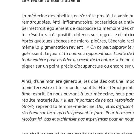
Le « feu de l’amour » du venin
La médecine des abeilles ne s’arrête pas là. Le venin au
remarquables. Anti-inflammatoire, bactéricide et antivi
permettrait également de dissoudre la mémoire des cho
les résultats très positifs obtenus sur la grosse cicatri
Après quelques séances de micro-piqûres, l’énergie reci
même la pigmentation revient ! «
On ne peut séparer le 
guérissent.
Le jour et la nuit ne s’opposent pas. L’unité de l
toute entière pour accéder au cœur de la nature.
» En outr
piquer sur un point précis d’acupuncture ou encore sur
Ainsi, d’une manière générale, les abeilles ont une impo
la vie terrestre et les mondes subtils. Elles témoignent
âme-esprit. En nous ouvrant à leur médecine, nous pouv
réalité matérielle. «
Il est important de ne pas restreind
éthéré,
reprend la femme-médecine
. Oui, elles diffusen
récoltent sur terre qu’elles peuvent le faire. Pour incarner
récolter ici-bas et alchimiser nos expériences pour en nour