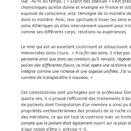
vue. Au fil du temps, l’ « Esprit des abeilles » s’est p
chamaniques qu’elle donne et enseigne en France et ail
expansé de conscience, elle témoigne de la manière des
dans la matière. Ainsi, leur aptitude à tisser les liens 
soins éthériques où elles interviennent souvent pour tric
comme ses différents corps, relations ou expériences.
Le miel qui est un excellent cicatrisant et adoucissant 
mémorisées dans l’aura. «
A la fin des soins, il n’est p
personne ainsi que dans ses contours qu’il remplit, régénèr
pollen des différentes fleurs, ce miel opère une alchimie de
intégrer comme une richesse et une sagesse unifiées. J’ai vu
lumière de transparaître à nouveau.
»
Ces constatations sont partagées par le professeur Do
quatre ans, il a prouvé l’efficacité des traitements à ba
de patients dont l’amputation d’un membre a ainsi pu ê
propriétés antibactériennes des produits de la ruche s
des méridiens, ce qui est tout le contraire avec un trai
compte que le patient était également nourri sur le plan d
à leur raison d’être »,
précise-t-il.