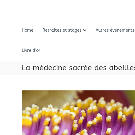
A
l
l
e
r
Home
Retraites et stages
Autres événements
a
u
c
Livre d’or
o
n
La médecine sacrée des abeille
t
e
n
u