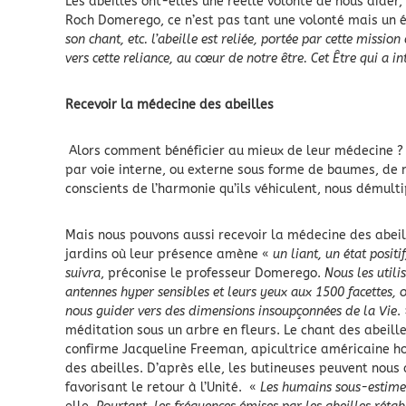
Les abeilles ont-elles une réelle volonté de nous aider,
Roch Domerego, ce n’est pas tant une volonté mais un é
son chant, etc. l’abeille est reliée, portée par cette missio
vers cette reliance, au cœur de notre être. Cet Être qui a i
Recevoir la médecine des abeilles
Alors comment bénéficier au mieux de leur médecine ? 
par voie interne, ou externe sous forme de baumes, de
conscients de l’harmonie qu’ils véhiculent, nous démultip
Mais nous pouvons aussi recevoir la médecine des abeille
jardins où leur présence amène «
un liant, un état positi
suivra
, préconise le professeur Domerego.
Nous les utili
antennes hyper sensibles et leurs yeux aux 1500 facettes, 
nous guider vers des dimensions insoupçonnées de la Vie
.
méditation sous un arbre en fleurs. Le chant des abeilles
confirme Jacqueline Freeman, apicultrice américaine h
des abeilles. D’après elle, les butineuses peuvent nous
favorisant le retour à l’Unité. «
Les humains sous-estimen