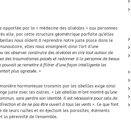
use apportée par la « médecine des alvéoles » aux personnes
ès elle, par cette structure géométrique parfaite qu’elles
abeilles nous aident à reprendre notre juste place dans le
autaire, elles nous enseignent ainsi l’art d’une
pu les observer construire des alvéoles en cire tout autour de
sues des traumatismes passés et redonner à la personne de beaux
a pouvait se remettre à filtrer d’une façon intelligente les
entait plus agressée. »
 manière harmonieuse transmis par les abeilles exige ainsi
nge juste avec les autres. «
Les abeilles m’ont montré qu’une
ommun, sans perdre son identité. Il est nécessaire pour cela de
direction et de ne pas être ouvert à tous les vents ».
Ce que font
e de leurs ruches et en éjectant les parasites, éléments
et la pérennité de l’ensemble.