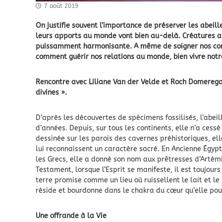
7 août 2019
On justifie souvent l’importance de préserver les abeill
leurs apports au monde vont bien au-delà. Créatures au 
puissamment harmonisante. A même de soigner nos corps
comment guérir nos relations au monde, bien vivre notre 
Rencontre avec Liliane Van der Velde et Roch Domerego
divines ».
D’après les découvertes de spécimens fossilisés, l’abeil
d’années. Depuis, sur tous les continents, elle n’a cessé
dessinée sur les parois des cavernes préhistoriques, el
lui reconnaissent un caractère sacré. En Ancienne Égypte
les Grecs, elle a donné son nom aux prêtresses d’Artém
Testament, lorsque l’Esprit se manifeste, il est toujours
terre promise comme un lieu où ruissellent le lait et l
réside et bourdonne dans le chakra du cœur qu’elle pou
Une offrande à la Vie