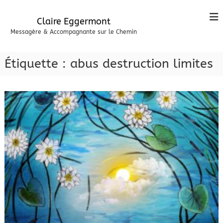
A
l
Claire Eggermont
l
Messagère & Accompagnante sur le Chemin
e
r
a
Étiquette :
abus destruction limites
u
c
o
n
t
e
n
u