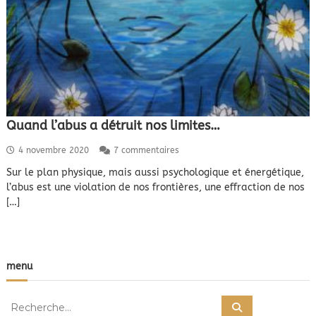
Quand l’abus a détruit nos limites…
s
4 novembre 2020
7 commentaires
u
Sur le plan physique, mais aussi psychologique et énergétique,
r
l’abus est une violation de nos frontières, une effraction de nos
Q
u
[…]
a
n
d
l
’
menu
a
b
R
u
R
e
s