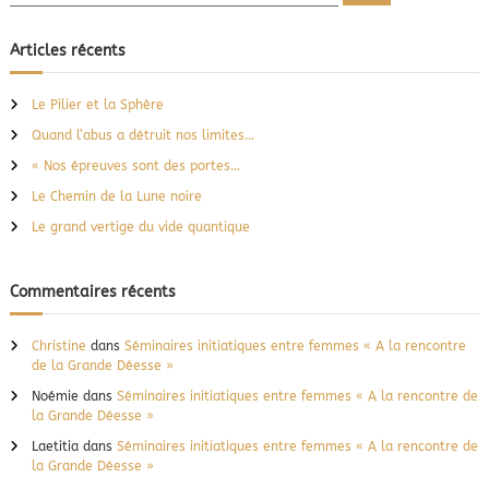
e
c
a
c
h
d
e
h
Articles récents
r
é
e
c
t
h
r
r
e
Le Pilier et la Sphère
r
c
u
Quand l’abus a détruit nos limites…
i
h
t
e
« Nos épreuves sont des portes…
n
r
o
Le Chemin de la Lune noire
:
s
Le grand vertige du vide quantique
l
i
m
Commentaires récents
i
t
e
Christine
dans
Séminaires initiatiques entre femmes « A la rencontre
s
de la Grande Déesse »
…
Noémie
dans
Séminaires initiatiques entre femmes « A la rencontre de
la Grande Déesse »
Laetitia
dans
Séminaires initiatiques entre femmes « A la rencontre de
la Grande Déesse »