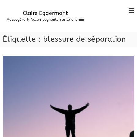
A
l
Claire Eggermont
l
Messagère & Accompagnante sur le Chemin
e
r
a
Étiquette :
blessure de séparation
u
c
o
n
t
e
n
u