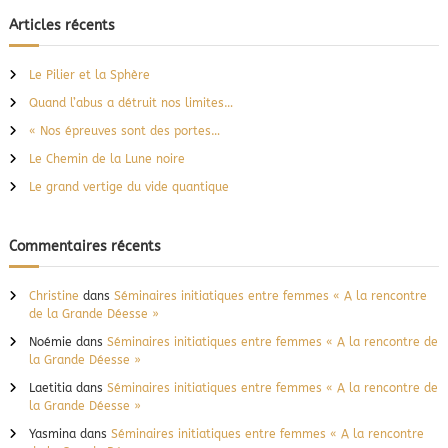
c
h
e
n
h
Articles récents
r
o
e
c
u
h
r
e
v
Le Pilier et la Sphère
r
c
e
Quand l’abus a détruit nos limites…
h
a
u
e
« Nos épreuves sont des portes…
M
r
Le Chemin de la Lune noire
a
:
s
Le grand vertige du vide quantique
c
u
l
Commentaires récents
i
n
Christine
dans
Séminaires initiatiques entre femmes « A la rencontre
de la Grande Déesse »
Noémie
dans
Séminaires initiatiques entre femmes « A la rencontre de
la Grande Déesse »
Laetitia
dans
Séminaires initiatiques entre femmes « A la rencontre de
la Grande Déesse »
Yasmina
dans
Séminaires initiatiques entre femmes « A la rencontre