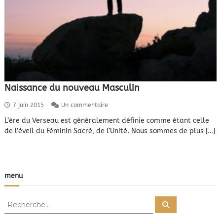
Naissance du nouveau Masculin
s
7 juin 2015
Un commentaire
u
L’ère du Verseau est généralement définie comme étant celle
r
de l’éveil du Féminin Sacré, de l’Unité. Nous sommes de plus […]
N
a
i
s
s
menu
a
n
c
R
e
R
e
e
d
c
u