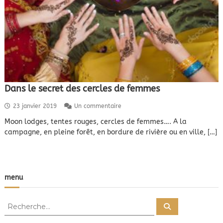
Dans le secret des cercles de femmes
s
23 janvier 2019
Un commentaire
u
Moon lodges, tentes rouges, cercles de femmes…. A la
r
campagne, en pleine forêt, en bordure de rivière ou en ville, […]
D
a
n
s
l
menu
e
s
e
R
c
R
e
e
r
c
e