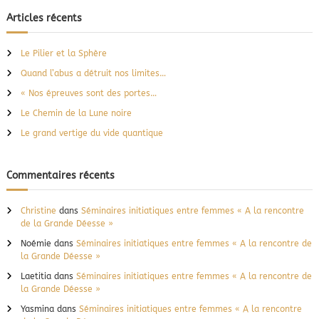
c
h
e
t
h
Articles récents
r
d
e
c
e
h
r
e
s
Le Pilier et la Sphère
r
c
c
Quand l’abus a détruit nos limites…
h
e
r
e
« Nos épreuves sont des portes…
c
r
Le Chemin de la Lune noire
l
:
e
Le grand vertige du vide quantique
s
d
e
Commentaires récents
f
e
m
Christine
dans
Séminaires initiatiques entre femmes « A la rencontre
m
de la Grande Déesse »
e
s
Noémie
dans
Séminaires initiatiques entre femmes « A la rencontre de
la Grande Déesse »
Laetitia
dans
Séminaires initiatiques entre femmes « A la rencontre de
la Grande Déesse »
Yasmina
dans
Séminaires initiatiques entre femmes « A la rencontre