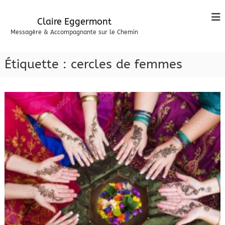
A
l
Claire Eggermont
l
Messagère & Accompagnante sur le Chemin
e
r
a
Étiquette :
cercles de femmes
u
c
o
n
t
e
n
u