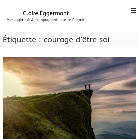
A
l
Claire Eggermont
l
Messagère & Accompagnante sur le Chemin
e
r
a
Étiquette :
courage d’être soi
u
c
o
n
t
e
n
u