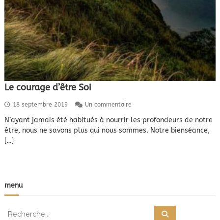
Le courage d’être Soi
s
18 septembre 2019
Un commentaire
u
N’ayant jamais été habitués à nourrir les profondeurs de notre
r
être, nous ne savons plus qui nous sommes. Notre bienséance,
L
e
[…]
c
o
u
r
a
menu
g
e
R
d
R
e
’