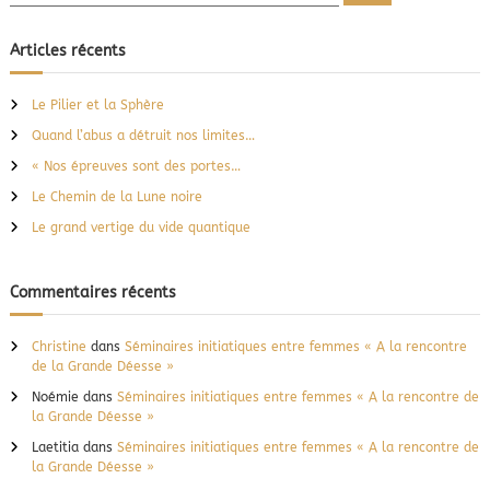
e
c
ê
c
h
t
e
h
Articles récents
r
r
e
c
e
h
r
S
e
Le Pilier et la Sphère
r
c
o
Quand l’abus a détruit nos limites…
i
h
e
« Nos épreuves sont des portes…
r
Le Chemin de la Lune noire
:
Le grand vertige du vide quantique
Commentaires récents
Christine
dans
Séminaires initiatiques entre femmes « A la rencontre
de la Grande Déesse »
Noémie
dans
Séminaires initiatiques entre femmes « A la rencontre de
la Grande Déesse »
Laetitia
dans
Séminaires initiatiques entre femmes « A la rencontre de
la Grande Déesse »