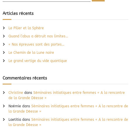
e
c
u
c
h
x
e
h
Articles récents
r
m
e
c
y
h
r
s
e
Le Pilier et la Sphère
r
c
t
Quand l’abus a détruit nos limites…
è
h
r
e
« Nos épreuves sont des portes…
e
r
d
Le Chemin de la Lune noire
:
e
Le grand vertige du vide quantique
s
s
y
Commentaires récents
n
c
h
Christine
dans
Séminaires initiatiques entre femmes « A la rencontre
r
de la Grande Déesse »
o
n
Noémie
dans
Séminaires initiatiques entre femmes « A la rencontre de
i
la Grande Déesse »
c
Laetitia
dans
Séminaires initiatiques entre femmes « A la rencontre de
i
la Grande Déesse »
t