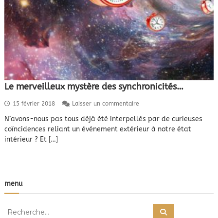
Le merveilleux mystère des synchronicités…
s
15 février 2018
Laisser un commentaire
u
N’avons-nous pas tous déjà été interpellés par de curieuses
r
coïncidences reliant un événement extérieur à notre état
L
e
intérieur ? Et […]
m
e
r
v
e
menu
i
l
R
l
R
e
e