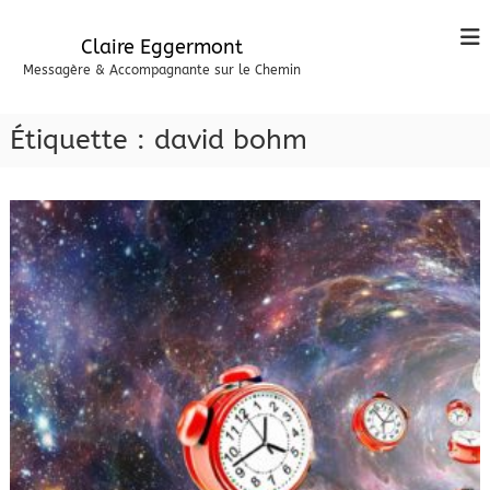
A
l
Claire Eggermont
l
Messagère & Accompagnante sur le Chemin
e
r
a
Étiquette :
david bohm
u
c
o
n
t
e
n
u