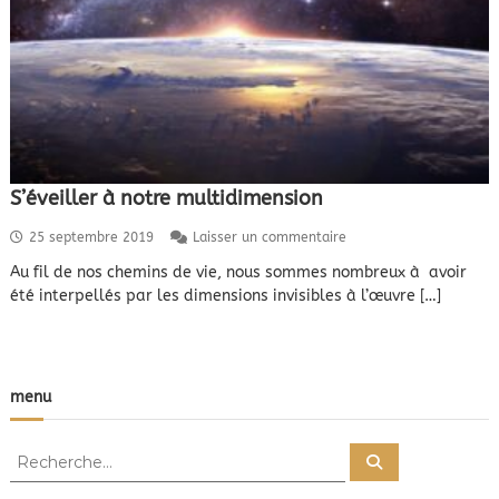
S’éveiller à notre multidimension
s
25 septembre 2019
Laisser un commentaire
u
Au fil de nos chemins de vie, nous sommes nombreux à avoir
r
été interpellés par les dimensions invisibles à l’œuvre […]
S
’
é
v
e
menu
i
l
l
R
e
R
e
e
r
c
à