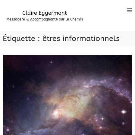
A
l
Claire Eggermont
l
Messagère & Accompagnante sur le Chemin
e
r
a
Étiquette :
êtres informationnels
u
c
o
n
t
e
n
u