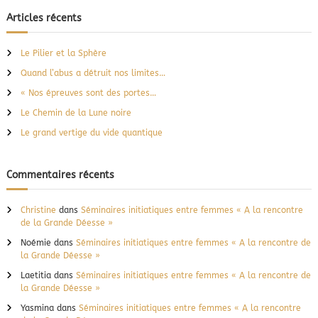
c
h
e
n
h
Articles récents
r
o
e
c
t
h
r
e
r
Le Pilier et la Sphère
r
c
e
Quand l’abus a détruit nos limites…
h
m
u
e
« Nos épreuves sont des portes…
l
r
Le Chemin de la Lune noire
t
:
i
Le grand vertige du vide quantique
d
i
m
Commentaires récents
e
n
s
Christine
dans
Séminaires initiatiques entre femmes « A la rencontre
i
de la Grande Déesse »
o
n
Noémie
dans
Séminaires initiatiques entre femmes « A la rencontre de
la Grande Déesse »
Laetitia
dans
Séminaires initiatiques entre femmes « A la rencontre de
la Grande Déesse »
Yasmina
dans
Séminaires initiatiques entre femmes « A la rencontre