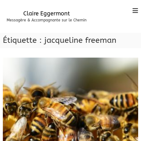
A
l
Claire Eggermont
l
Messagère & Accompagnante sur le Chemin
e
r
a
Étiquette :
jacqueline freeman
u
c
o
n
t
e
n
u