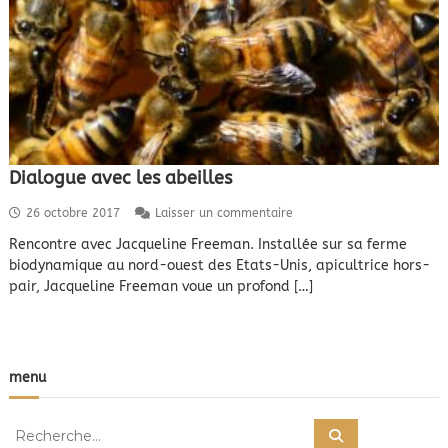
Dialogue avec les abeilles
s
26 octobre 2017
Laisser un commentaire
u
Rencontre avec Jacqueline Freeman. Installée sur sa ferme
r
biodynamique au nord-ouest des Etats-Unis, apicultrice hors-
D
i
pair, Jacqueline Freeman voue un profond […]
a
l
o
g
u
menu
e
a
R
v
R
e
e