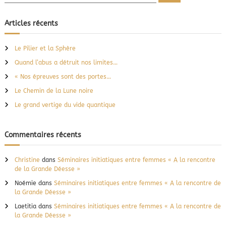
e
c
c
c
h
l
e
h
Articles récents
r
e
e
c
s
h
r
a
e
Le Pilier et la Sphère
r
c
b
Quand l’abus a détruit nos limites…
e
h
i
e
« Nos épreuves sont des portes…
l
r
l
Le Chemin de la Lune noire
:
e
Le grand vertige du vide quantique
s
Commentaires récents
Christine
dans
Séminaires initiatiques entre femmes « A la rencontre
de la Grande Déesse »
Noémie
dans
Séminaires initiatiques entre femmes « A la rencontre de
la Grande Déesse »
Laetitia
dans
Séminaires initiatiques entre femmes « A la rencontre de
la Grande Déesse »