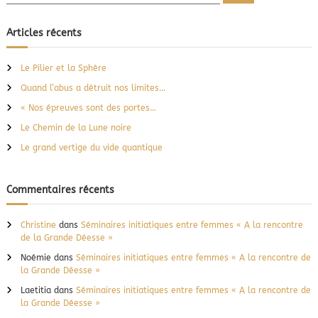
e
c
c
h
e
h
Articles récents
r
e
c
h
r
e
Le Pilier et la Sphère
r
c
Quand l’abus a détruit nos limites…
h
e
« Nos épreuves sont des portes…
r
Le Chemin de la Lune noire
:
Le grand vertige du vide quantique
Commentaires récents
Christine
dans
Séminaires initiatiques entre femmes « A la rencontre
de la Grande Déesse »
Noémie
dans
Séminaires initiatiques entre femmes « A la rencontre de
la Grande Déesse »
Laetitia
dans
Séminaires initiatiques entre femmes « A la rencontre de
la Grande Déesse »