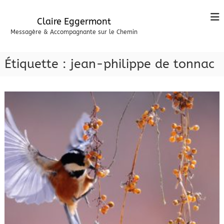
A
l
Claire Eggermont
l
Messagère & Accompagnante sur le Chemin
e
r
a
Étiquette :
jean-philippe de tonnac
u
c
o
n
t
e
n
u