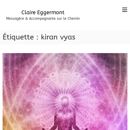
A
l
Claire Eggermont
l
Messagère & Accompagnante sur le Chemin
e
r
a
Étiquette :
kiran vyas
u
c
o
n
t
e
n
u