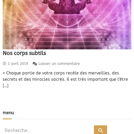
Nos corps subtils
s
1 avril 2019
Laisser un commentaire
u
« Chaque partie de votre corps recèle des merveilles, des
r
secrets et des miracles sacrés. Il est très important que l’être
N
o
[…]
s
c
o
r
p
menu
s
s
R
u
R
e
b