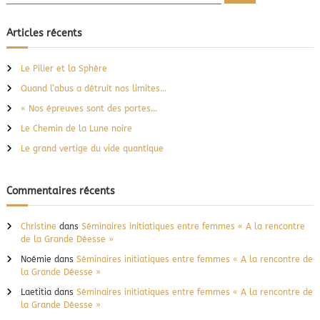
e
c
t
c
h
i
e
h
Articles récents
r
l
e
c
s
h
r
e
Le Pilier et la Sphère
r
c
Quand l’abus a détruit nos limites…
h
e
« Nos épreuves sont des portes…
r
Le Chemin de la Lune noire
:
Le grand vertige du vide quantique
Commentaires récents
Christine
dans
Séminaires initiatiques entre femmes « A la rencontre
de la Grande Déesse »
Noémie
dans
Séminaires initiatiques entre femmes « A la rencontre de
la Grande Déesse »
Laetitia
dans
Séminaires initiatiques entre femmes « A la rencontre de
la Grande Déesse »