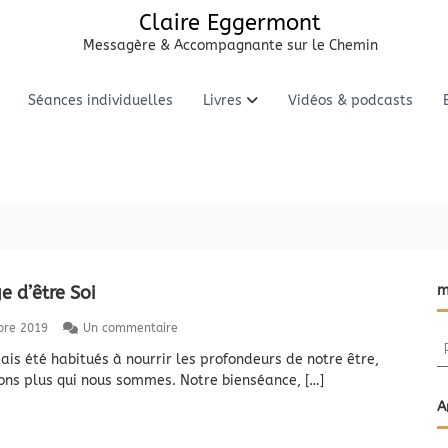
Claire Eggermont
Messagère & Accompagnante sur le Chemin
Séances individuelles
Livres
Vidéos & podcasts
e d’être Soi
m
s
bre 2019
Un commentaire
R
u
ais été habitués à nourrir les profondeurs de notre être,
e
r
ons plus qui nous sommes. Notre bienséance, […]
L
c
e
h
A
c
e
o
r