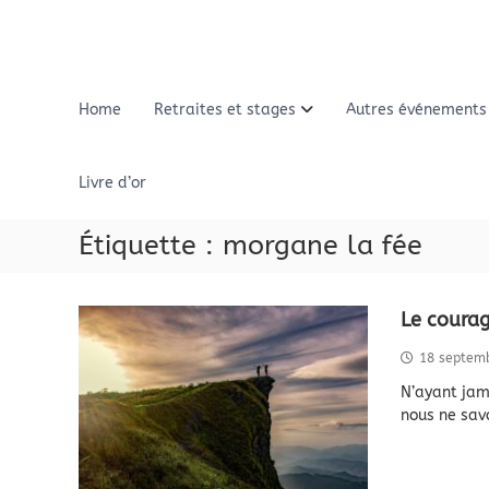
A
l
l
e
r
Home
Retraites et stages
Autres événements
a
u
c
Livre d’or
o
n
Étiquette :
morgane la fée
t
e
n
u
Le courag
18 septem
N’ayant jam
nous ne sav