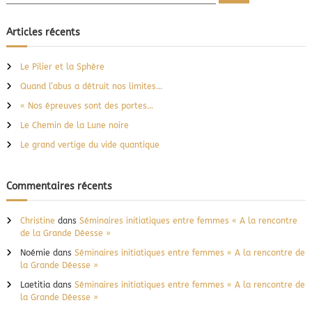
e
c
n
c
h
i
e
h
Articles récents
r
q
e
c
u
h
r
e
e
Le Pilier et la Sphère
r
c
a
Quand l’abus a détruit nos limites…
n
h
c
e
« Nos épreuves sont des portes…
e
r
s
Le Chemin de la Lune noire
:
t
Le grand vertige du vide quantique
r
a
l
Commentaires récents
e
Christine
dans
Séminaires initiatiques entre femmes « A la rencontre
de la Grande Déesse »
Noémie
dans
Séminaires initiatiques entre femmes « A la rencontre de
la Grande Déesse »
Laetitia
dans
Séminaires initiatiques entre femmes « A la rencontre de
la Grande Déesse »