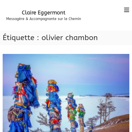
A
l
Claire Eggermont
l
Messagère & Accompagnante sur le Chemin
e
r
a
Étiquette :
olivier chambon
u
c
o
n
t
e
n
u