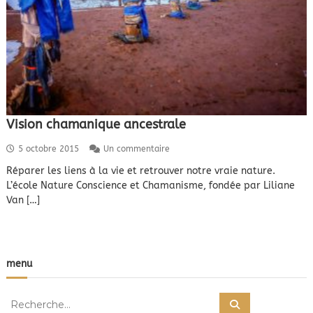
Vision chamanique ancestrale
s
5 octobre 2015
Un commentaire
u
Réparer les liens à la vie et retrouver notre vraie nature.
r
L’école Nature Conscience et Chamanisme, fondée par Liliane
V
i
Van […]
s
i
o
n
c
menu
h
a
R
m
R
e
a