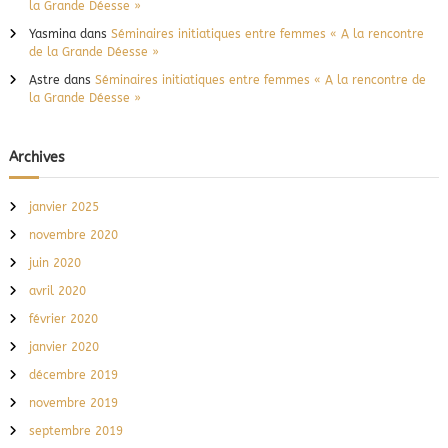
la Grande Déesse »
e
e
Yasmina
dans
Séminaires initiatiques entre femmes « A la rencontre
t
de la Grande Déesse »
l
Astre
dans
Séminaires initiatiques entre femmes « A la rencontre de
a
la Grande Déesse »
s
c
i
e
Archives
n
c
janvier 2025
e
b
novembre 2020
o
u
juin 2020
l
avril 2020
e
v
février 2020
e
janvier 2020
r
s
décembre 2019
é
novembre 2019
e
s
septembre 2019
!