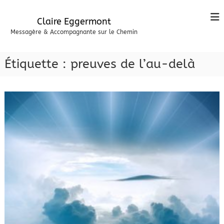
A
l
Claire Eggermont
l
Messagère & Accompagnante sur le Chemin
e
r
a
Étiquette :
preuves de l’au-delà
u
c
o
n
t
e
n
u