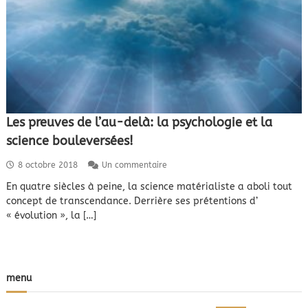
Les preuves de l’au-delà: la psychologie et la
science bouleversées!
s
8 octobre 2018
Un commentaire
u
En quatre siècles à peine, la science matérialiste a aboli tout
r
concept de transcendance. Derrière ses prétentions d’
L
e
« évolution », la […]
s
p
r
e
u
menu
v
e