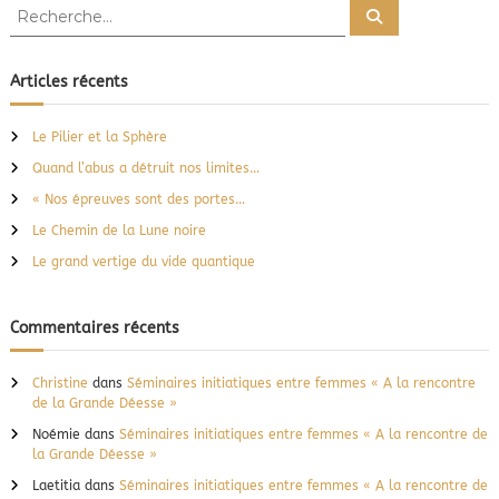
R
s
R
e
d
e
c
e
c
h
l
e
h
Articles récents
r
’
e
c
a
h
r
u
e
Le Pilier et la Sphère
r
c
-
Quand l’abus a détruit nos limites…
d
h
e
e
« Nos épreuves sont des portes…
l
r
à
Le Chemin de la Lune noire
:
:
Le grand vertige du vide quantique
l
a
p
Commentaires récents
s
y
c
Christine
dans
Séminaires initiatiques entre femmes « A la rencontre
h
de la Grande Déesse »
o
l
Noémie
dans
Séminaires initiatiques entre femmes « A la rencontre de
o
la Grande Déesse »
g
Laetitia
dans
Séminaires initiatiques entre femmes « A la rencontre de
i