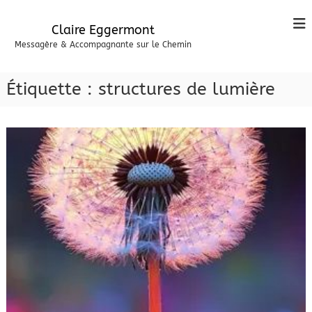
A
l
Claire Eggermont
l
Messagère & Accompagnante sur le Chemin
e
r
a
Étiquette :
structures de lumière
u
c
o
n
t
e
n
u