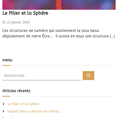
Le Pilier et la Sphère
22 janvier 2025
Ces structures de lumière qui soutiennent le plus beau
déploiement de notre Être… Il existe en nous une structure […]
menu
R
R
e
e
c
c
h
e
h
Articles récents
r
e
c
h
r
e
Le Pilier et la Sphère
r
c
Quand l’abus a détruit nos limites…
h
e