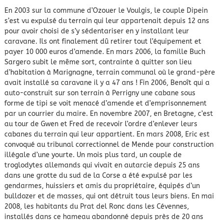
En 2003 sur la commune d’Ozouer le Voulgis, le couple Dipein
s’est vu expulsé du terrain qui leur appartenait depuis 12 ans
pour avoir choisi de s’y sédentariser en y installant leur
caravane. Ils ont finalement dû retirer tout l’équipement et
payer 10 000 euros d’amende. En mars 2006, la famille Buch
Sargero subit le même sort, contrainte à quitter son lieu
d’habitation à Marignagne, terrain communal où le grand-père
avait installé sa caravane il y a 47 ans ! Fin 2006, Benoît qui a
auto-construit sur son terrain à Perrigny une cabane sous
forme de tipi se voit menacé d’amende et d’emprisonnement
par un courrier du maire. En novembre 2007, en Bretagne, c’est
au tour de Gwen et Fred de recevoir l’ordre d’enlever leurs
cabanes du terrain qui leur appartient. En mars 2008, Eric est
convoqué au tribunal correctionnel de Mende pour construction
illégale d’une yourte. Un mois plus tard, un couple de
troglodytes allemands qui vivait en autarcie depuis 25 ans
dans une grotte du sud de la Corse a été expulsé par les
gendarmes, huissiers et amis du propriétaire, équipés d’un
bulldozer et de masses, qui ont détruit tous leurs biens. En mai
2008, les habitants du Prat del Ronc dans les Cévennes,
installés dans ce hameau abandonné depuis près de 20 ans