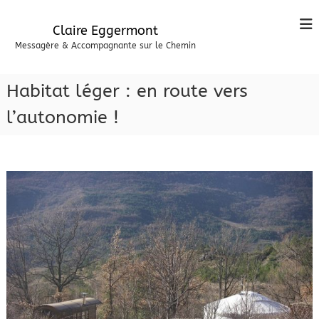
A
l
Claire Eggermont
l
Messagère & Accompagnante sur le Chemin
e
r
a
Habitat léger : en route vers
u
c
l’autonomie !
o
n
t
e
n
u