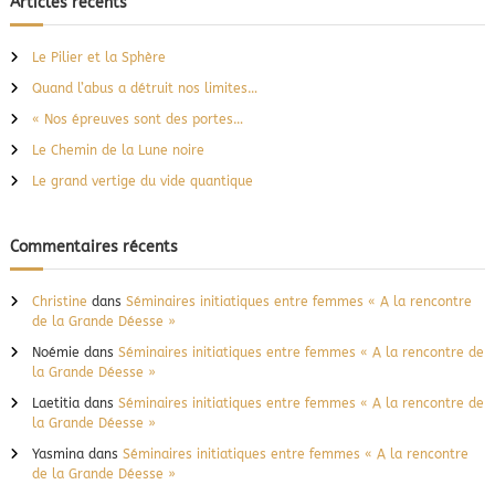
Articles récents
r
e
c
h
r
e
Le Pilier et la Sphère
r
c
Quand l’abus a détruit nos limites…
h
e
« Nos épreuves sont des portes…
r
Le Chemin de la Lune noire
:
Le grand vertige du vide quantique
Commentaires récents
Christine
dans
Séminaires initiatiques entre femmes « A la rencontre
de la Grande Déesse »
Noémie
dans
Séminaires initiatiques entre femmes « A la rencontre de
la Grande Déesse »
Laetitia
dans
Séminaires initiatiques entre femmes « A la rencontre de
la Grande Déesse »
Yasmina
dans
Séminaires initiatiques entre femmes « A la rencontre
de la Grande Déesse »