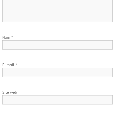
o
n
d
e
Nom
*
l
’
E-mail
*
a
r
t
Site web
i