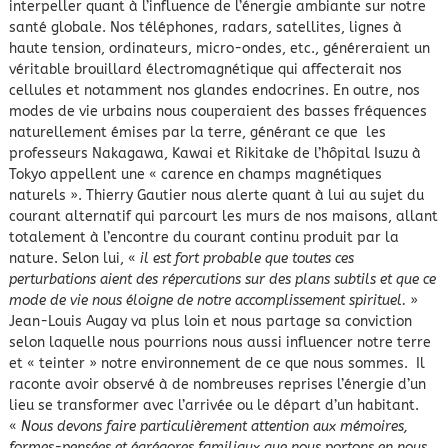
interpeller quant à l’influence de l’énergie ambiante sur notre
santé globale. Nos téléphones, radars, satellites, lignes à
haute tension, ordinateurs, micro-ondes, etc., généreraient un
véritable brouillard électromagnétique qui affecterait nos
cellules et notamment nos glandes endocrines. En outre, nos
modes de vie urbains nous couperaient des basses fréquences
naturellement émises par la terre, générant ce que les
professeurs Nakagawa, Kawai et Rikitake de l’hôpital Isuzu à
Tokyo appellent une « carence en champs magnétiques
naturels ». Thierry Gautier nous alerte quant à lui au sujet du
courant alternatif qui parcourt les murs de nos maisons, allant
totalement à l’encontre du courant continu produit par la
nature. Selon lui, «
il est fort probable que toutes ces
perturbations aient des répercutions sur des plans subtils et que ce
mode de vie nous éloigne de notre accomplissement spirituel.
»
Jean-Louis Augay va plus loin et nous partage sa conviction
selon laquelle nous pourrions nous aussi influencer notre terre
et « teinter » notre environnement de ce que nous sommes. Il
raconte avoir observé à de nombreuses reprises l’énergie d’un
lieu se transformer avec l’arrivée ou le départ d’un habitant.
«
Nous devons faire particulièrement attention aux mémoires,
formes-pensées et égrégores familiaux que nous portons en nous,