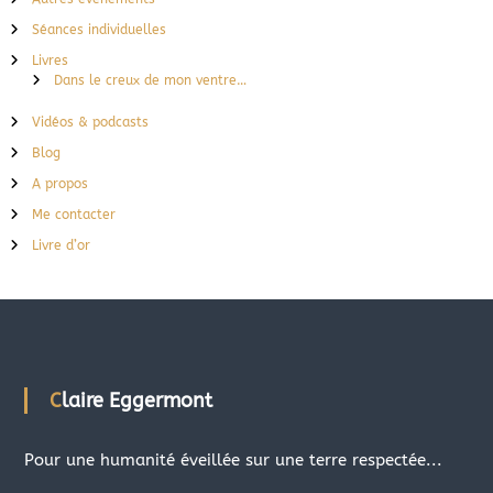
Séances individuelles
Livres
Dans le creux de mon ventre…
Vidéos & podcasts
Blog
A propos
Me contacter
Livre d’or
Claire Eggermont
Pour une humanité éveillée sur une terre respectée...