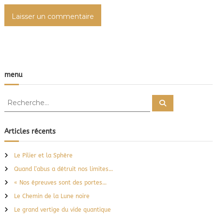
c
l
e
menu
R
R
e
e
c
c
h
e
h
Articles récents
r
e
c
h
r
e
Le Pilier et la Sphère
r
c
Quand l’abus a détruit nos limites…
h
e
« Nos épreuves sont des portes…
r
Le Chemin de la Lune noire
:
Le grand vertige du vide quantique