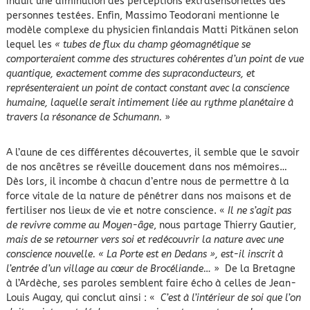
induit une diminution des perceptions extrasensorielles des
personnes testées. Enfin, Massimo Teodorani mentionne le
modèle complexe du physicien finlandais Matti Pitkänen selon
lequel les
« tubes de flux du champ géomagnétique se
comporteraient comme des structures cohérentes d’un point de vue
quantique, exactement comme des supraconducteurs, et
représenteraient un point de contact constant avec la conscience
humaine, laquelle serait intimement liée au rythme planétaire à
travers la résonance de Schumann.
»
A l’aune de ces différentes découvertes, il semble que le savoir
de nos ancêtres se réveille doucement dans nos mémoires…
Dès lors, il incombe à chacun d’entre nous de permettre à la
force vitale de la nature de pénétrer dans nos maisons et de
fertiliser nos lieux de vie et notre conscience. «
Il ne s’agit pas
de revivre comme au Moyen-âge
, nous partage Thierry Gautier,
mais de se retourner vers soi et redécouvrir la nature avec une
conscience nouvelle.
« La Porte est en Dedans », est-il inscrit à
l’entrée d’un village au cœur de Brocéliande…
» De la Bretagne
à l’Ardèche, ses paroles semblent faire écho à celles de Jean-
Louis Augay, qui conclut ainsi : «
C’est à l’intérieur de soi que l’on