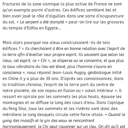
fractures de la zone sismique la plus active de France ne sont
qu’un exemple parmi d’autres. Ces édifices semblent bel et
bien avoir joué le rôle d’aiguilles dans une sorte d’acupuncture
du sol. «
Le serpent a été dompté
» peut-on lire sur les gravures
du temple d’Edfou en Egypte…
Mais alors pourquoi nos aïeux construisaient-ils de tels
édifices ? «
Ils cherchaient à être en bonne relation avec l’esprit de
la terre afin d’éveiller leur propre esprit. Ils savaient que selon les
lieux, cet esprit, ce « Chi », se disperse ou se concentre, et que plus
le taux vibratoire du lieu est élevé, plus l’homme s’ouvre en
conscience
», nous répond Jean-Louis Augay, géobiologue initié
en Chine il y a plus de 30 ans. D’après ses connaissances, dans
la tradition chinoise, l’esprit de la terre part du centre de
notre planète, de son noyau en fusion ou « soleil intérieur ». Il
ressort en spirale par les sommets les plus hauts, épouse les
montagnes et se diffuse le long des cours d’eau. Dans l’optique
du Feng Shui, tous les sommets et les rivières sont donc des
méridiens le long desquels circule cette force vitale. «
Quand le
yang des massifs et le yin des eaux se rencontrent
harmonieusement, le Chi peut rayonner sur un lieu. On dit qu’il est