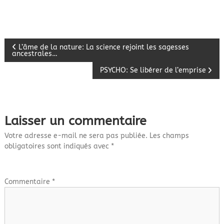
N
L’âme de la nature: La science rejoint les sagesses
ancestrales…
a
PSYCHO: Se libérer de l’emprise
v
i
Laisser un commentaire
g
Votre adresse e-mail ne sera pas publiée.
Les champs
obligatoires sont indiqués avec
*
a
t
Commentaire
*
i