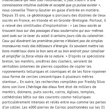
intellectuelle qui veut tout rationaliser, il faut s’ouvrir à une
connaissance intuitive oubliée et accepté que ça puisse exister
»,
nous conseille Thierry Gautier en guise d’entrée en matière.
Depuis 35 ans, ce géobiologue a parcouru des dizaines de lieux
sacrés en France, en Irlande et en Grande-Bretagne. Partout, il
a relevé des similitudes d’implantation : «
Les lieux sacrés se
trouvent tous sur des passages d’eau souterrains qui eux-mêmes
sont axés sur le lever du soleil à certains jours clés du calendrier
.
Ceux qui élevèrent les premières pierres n’étaient pas de simples
manœuvres mais des bâtisseurs d’énergie. Ils savaient mettre les
bons matériaux dans le bon sens et au bon endroit pour canaliser
et amplifier la force vitale de la nature
. » D’après ce spécialiste
breton, les menhirs, ancêtres des clochers, seraient de
véritables antennes de pierres capables de capter les
rayonnements telluriques et cosmiques et de les faire rayonner
sous forme de cercles concentriques à plusieurs mètres
alentour… En outre, les recherches compilées par Freddy Silva
dans son livre
L’héritage des dieux
font état de milliers de
menhirs, dolmens, puits sacrés, cairns, églises, temples,
cathédrales bâtis sur des courants cosmo-telluriques
particulièrement intenses et reliés entre eux comme les perles
d’un collier. Les 4000 pierres de Carnac positionnées sur les 31