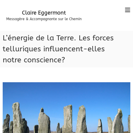
A
l
Claire Eggermont
l
Messagère & Accompagnante sur le Chemin
e
r
a
L’énergie de la Terre. Les forces
u
c
telluriques influencent-elles
o
notre conscience?
n
t
e
n
u