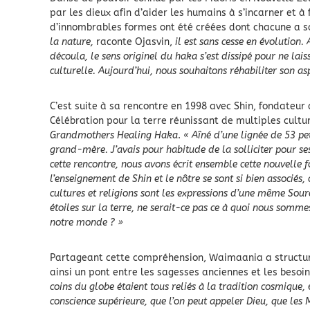
par les dieux afin d’aider les humains à s’incarner et à 
d’innombrables formes ont été créées dont chacune a sa
la nature,
raconte Ojasvin,
il est sans cesse en évolution.
découla, le sens originel du haka s’est dissipé pour ne la
culturelle. Aujourd’hui, nous souhaitons réhabiliter son as
C’est suite à sa rencontre en 1998 avec Shin, fondateur 
Célébration pour la terre réunissant de multiples culture
Grandmothers Healing Haka
.
« Aîné d’une lignée de 53 pe
grand-mère. J’avais pour habitude de la solliciter pour ses
cette rencontre, nous avons écrit ensemble cette nouvelle f
l’enseignement de Shin et le nôtre se sont si bien associés,
cultures et religions sont les expressions d’une même Source
étoiles sur la terre, ne serait-ce pas ce à quoi nous somm
notre monde ? »
Partageant cette compréhension, Waimaania a structur
ainsi un pont entre les sagesses anciennes et les bes
coins du globe étaient tous reliés à la tradition cosmique,
conscience supérieure, que l’on peut appeler Dieu, que les 