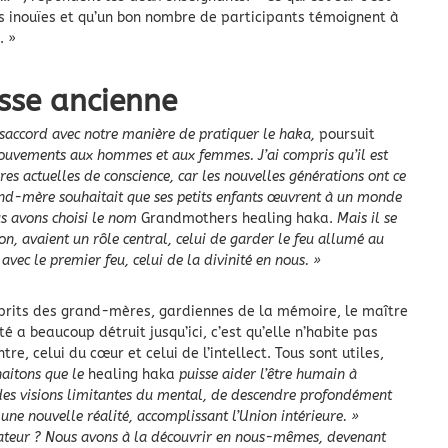
s inouïes et qu’un bon nombre de participants témoignent à
. »
sse ancienne
saccord avec notre manière de pratiquer le haka,
poursuit
ouvements aux hommes et aux femmes. J’ai compris qu’il est
s actuelles de conscience, car les nouvelles générations ont ce
and-mère souhaitait que ses petits enfants œuvrent à un monde
us avons choisi le nom
Grandmothers healing haka.
Mais il se
on, avaient un rôle central, celui de garder le feu allumé au
avec le premier feu, celui de la divinité en nous. »
rits des grand-mères, gardiennes de la mémoire, le maître
é a beaucoup détruit jusqu’ici, c’est qu’elle n’habite pas
re, celui du cœur et celui de l’intellect. Tous sont utiles,
aitons que le
healing haka
puisse aider l’être humain à
tir des visions limitantes du mental, de descendre profondément
ne nouvelle réalité, accomplissant l’Union intérieure. »
réateur ? Nous avons à la découvrir en nous-mêmes, devenant