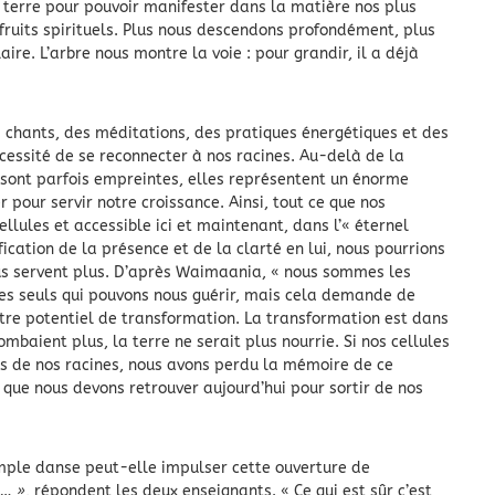
e terre pour pouvoir manifester dans la matière nos plus
x fruits spirituels. Plus nous descendons profondément, plus
ire. L’arbre nous montre la voie : pour grandir, il a déjà
 chants, des méditations, des pratiques énergétiques et des
écessité de se reconnecter à nos racines. Au-delà de la
s sont parfois empreintes, elles représentent un énorme
 pour servir notre croissance. Ainsi, tout ce que nos
llules et accessible ici et maintenant, dans l’« éternel
ication de la présence et de la clarté en lui, nous pourrions
ous servent plus. D’après Waimaania, « nous sommes les
s seuls qui pouvons nous guérir, mais cela demande de
tre potentiel de transformation. La transformation est dans
ombaient plus, la terre ne serait plus nourrie. Si nos cellules
és de nos racines, nous avons perdu la mémoire de ce
 que nous devons retrouver aujourd’hui pour sortir de nos
mple danse peut-elle impulser cette ouverture de
x… »
, répondent les deux enseignants. « Ce qui est sûr c’est