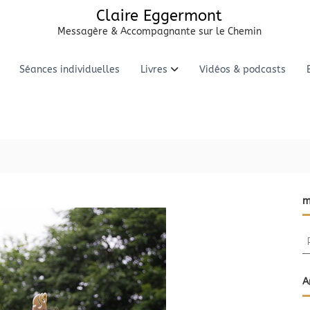
Claire Eggermont
Messagère & Accompagnante sur le Chemin
Séances individuelles
Livres
Vidéos & podcasts
m
R
e
c
h
A
e
r