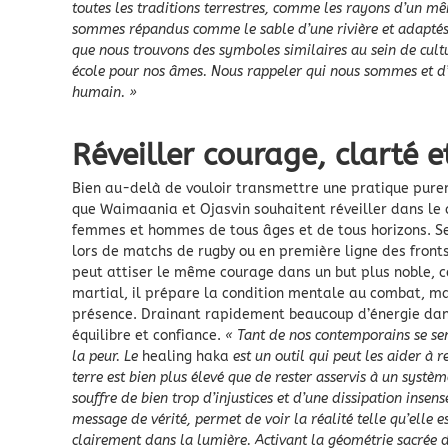
toutes les traditions terrestres, comme les rayons d’un mê
sommes répandus comme le sable d’une rivière et adaptés 
que nous trouvons des symboles similaires au sein de cultur
école pour nos âmes. Nous rappeler qui nous sommes et d’o
humain. »
Réveiller courage, clarté
Bien au-delà de vouloir transmettre une pratique pureme
que Waimaania et Ojasvin souhaitent réveiller dans le c
femmes et hommes de tous âges et de tous horizons. Sel
lors de matchs de rugby ou en première ligne des front
peut attiser le même courage dans un but plus noble, c
martial, il prépare la condition mentale au combat, ma
présence. Drainant rapidement beaucoup d’énergie dans 
équilibre et confiance.
« Tant de nos contemporains se sen
la peur. Le
healing haka
est un outil qui peut les aider à r
terre est bien plus élevé que de rester asservis à un systè
souffre de bien trop d’injustices et d’une dissipation insen
message de vérité, permet de voir la réalité telle qu’elle es
clairement dans la lumière. Activant la géométrie sacrée de