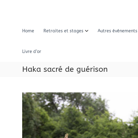
A
l
l
e
r
Home
Retraites et stages
Autres événements
a
u
c
Livre d’or
o
n
Haka sacré de guérison
t
e
n
u