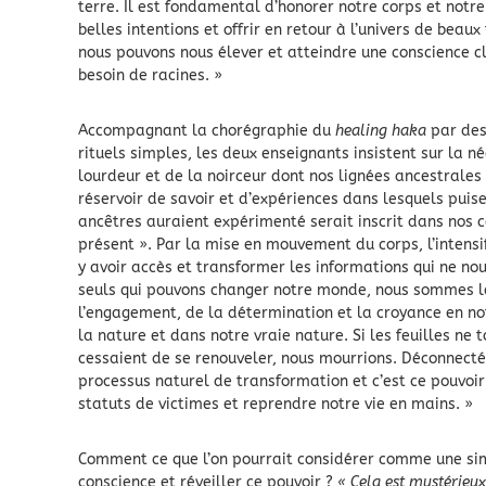
terre. Il est fondamental d’honorer notre corps et notr
belles intentions et offrir en retour à l’univers de beau
nous pouvons nous élever et atteindre une conscience cla
besoin de racines. »
Accompagnant la chorégraphie du
healing haka
par des
rituels simples, les deux enseignants insistent sur la n
lourdeur et de la noirceur dont nos lignées ancestrale
réservoir de savoir et d’expériences dans lesquels puiser
ancêtres auraient expérimenté serait inscrit dans nos ce
présent ». Par la mise en mouvement du corps, l’intensif
y avoir accès et transformer les informations qui ne n
seuls qui pouvons changer notre monde, nous sommes le
l’engagement, de la détermination et la croyance en no
la nature et dans notre vraie nature. Si les feuilles ne t
cessaient de se renouveler, nous mourrions. Déconnect
processus naturel de transformation et c’est ce pouvoir
statuts de victimes et reprendre notre vie en mains. »
Comment ce que l’on pourrait considérer comme une si
conscience et réveiller ce pouvoir ?
« Cela est mystérieu