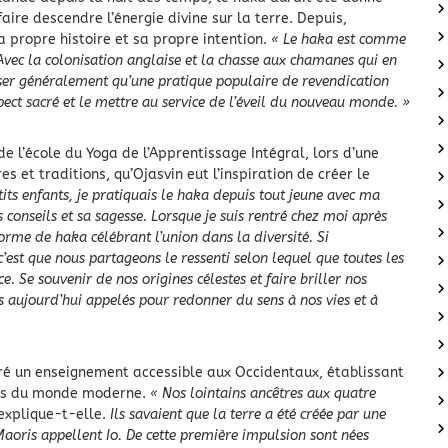
faire descendre l’énergie divine sur la terre. Depuis,
 propre histoire et sa propre intention.
« Le haka est comme
 Avec la colonisation anglaise et la chasse aux chamanes qui en
isser généralement qu’une pratique populaire de revendication
pect sacré et le mettre au service de l’éveil du nouveau monde. »
de l’école du Yoga de l’Apprentissage Intégral, lors d’une
s et traditions, qu’Ojasvin eut l’inspiration de créer le
tits enfants, je pratiquais le haka depuis tout jeune avec ma
 conseils et sa sagesse. Lorsque je suis rentré chez moi après
orme de haka célébrant l’union dans la diversité. Si
 c’est que nous partageons le ressenti selon lequel que toutes les
. Se souvenir de nos origines célestes et faire briller nos
es aujourd’hui appelés pour redonner du sens à nos vies et à
é un enseignement accessible aux Occidentaux, établissant
oins du monde moderne.
« Nos lointains ancêtres aux quatre
explique-t-elle.
Ils savaient que la terre a été créée par une
Maoris appellent Io. De cette première impulsion sont nées