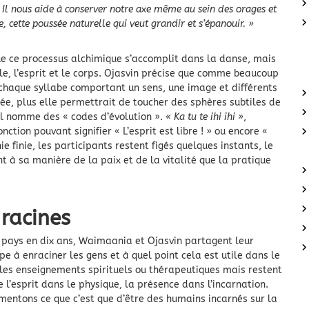
. Il nous aide à conserver notre axe même au sein des orages et
ie, cette poussée naturelle qui veut grandir et s’épanouir. »
e ce processus alchimique s’accomplit dans la danse, mais
role, l’esprit et le corps. Ojasvin précise que comme beaucoup
chaque syllabe comportant un sens, une image et différents
uée, plus elle permettrait de toucher des sphères subtiles de
il nomme des « codes d’évolution ».
« Ka tu te ihi ihi »
,
tion pouvant signifier « L’esprit est libre ! » ou encore «
ie finie, les participants restent figés quelques instants, le
t à sa manière de la paix et de la vitalité que la pratique
 racines
 pays en dix ans, Waimaania et Ojasvin partagent leur
pe à enraciner les gens et à quel point cela est utile dans le
les enseignements spirituels ou thérapeutiques mais restent
l’esprit dans le physique, la présence dans l’incarnation.
mentons ce que c’est que d’être des humains incarnés sur la