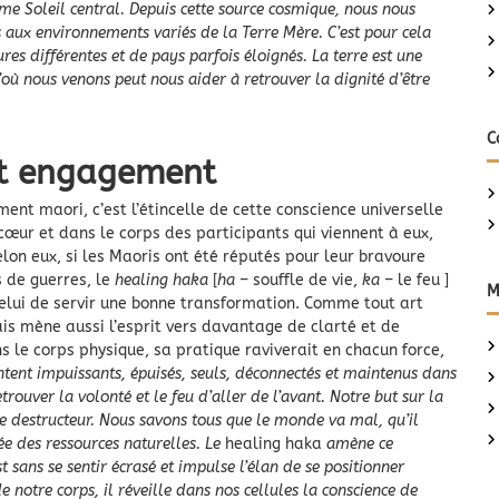
me Soleil central. Depuis cette source cosmique, nous nous
aux environnements variés de la Terre Mère. C’est pour cela
es différentes et de pays parfois éloignés. La terre est une
ù nous venons peut nous aider à retrouver la dignité d’être
C
 et engagement
nt maori, c’est l’étincelle de cette conscience universelle
œur et dans le corps des participants qui viennent à eux,
on eux, si les Maoris ont été réputés pour leur bravoure
s de guerres, le
healing haka
[
ha
– souffle de vie,
ka
– le feu ]
M
elui de servir une bonne transformation. Comme tout art
is mène aussi l’esprit vers davantage de clarté et de
le corps physique, sa pratique raviverait en chacun force,
tent impuissants, épuisés, seuls, déconnectés et maintenus dans
etrouver la volonté et le feu d’aller de l’avant. Notre but sur la
me destructeur. Nous savons tous que le monde va mal, qu’il
sée des ressources naturelles. Le
healing haka
amène ce
t sans se sentir écrasé et impulse l’élan de se positionner
 notre corps, il réveille dans nos cellules la conscience de