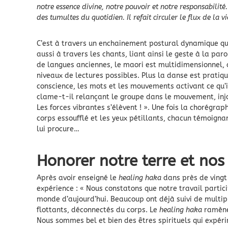
notre essence divine, notre pouvoir et notre responsabilité
des tumultes du quotidien. Il refait circuler le flux de la v
C’est à travers un enchainement postural dynamique qu
aussi à travers les chants, liant ainsi le geste à la pa
de langues anciennes, le maori est multidimensionnel, 
niveaux de lectures possibles. Plus la danse est pratiq
conscience, les mots et les mouvements activant ce qu’
clame-t-il relançant le groupe dans le mouvement, injonc
Les forces vibrantes s’élèvent ! ». Une fois la chorégraph
corps essoufflé et les yeux pétillants, chacun témoignan
lui procure…
Honorer notre terre et nos
Après avoir enseigné le
healing haka
dans près de vingt
expérience : « Nous constatons que notre travail partici
monde d’aujourd’hui. Beaucoup ont déjà suivi de multip
flottants, déconnectés du corps. Le
healing haka
ramène 
Nous sommes bel et bien des êtres spirituels qui expéri