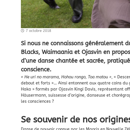
7 octobre 2018
Si nous ne connaissons généralement du
Blacks, Waimaania et Ojasvin en propose
d’une danse chantée et sacrée, pratiquée
conscience.
« He uri no marama, Hohou rongo, Toa matou »
, « Desce
debout et forts »… Ainsi entonnent aux quatre coins du
Haka » formés par Ojasvin Kingi Davis, représentant of
Häusermann, suissesse d’origine, danseuse et chorégraph
les consciences ?
Se souvenir de nos origine
Danse de pouvoir connue par les Maoris en Nouvelle Zé