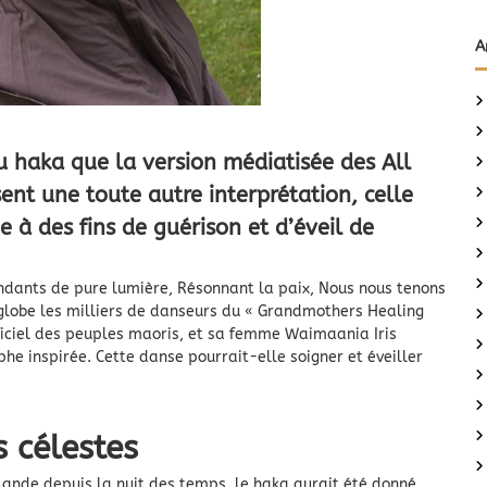
A
 haka que la version médiatisée des All
nt une toute autre interprétation, celle
 à des fins de guérison et d’éveil de
ndants de pure lumière, Résonnant la paix, Nous nous tenons
 globe les milliers de danseurs du « Grandmothers Healing
ficiel des peuples maoris, et sa femme Waimaania Iris
e inspirée. Cette danse pourrait-elle soigner et éveiller
s célestes
lande depuis la nuit des temps, le haka aurait été donné