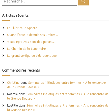
R
e
e
c
i
c
h
e
h
Articles récents
r
g
e
c
h
r
e
Le Pilier et la Sphère
a
r
c
Quand l’abus a détruit nos limites…
h
t
e
« Nos épreuves sont des portes…
r
Le Chemin de la Lune noire
:
i
Le grand vertige du vide quantique
o
Commentaires récents
n
Christine
dans
Séminaires initiatiques entre femmes « A la rencontre
d
de la Grande Déesse »
Noémie
dans
Séminaires initiatiques entre femmes « A la rencontre de
e
la Grande Déesse »
Laetitia
dans
Séminaires initiatiques entre femmes « A la rencontre de
s
la Grande Déesse »