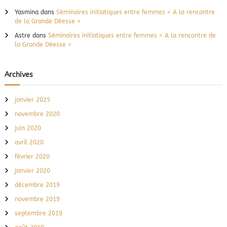
Yasmina
dans
Séminaires initiatiques entre femmes « A la rencontre
a
de la Grande Déesse »
Astre
dans
Séminaires initiatiques entre femmes « A la rencontre de
r
la Grande Déesse »
t
Archives
i
janvier 2025
c
novembre 2020
juin 2020
l
avril 2020
e
février 2020
janvier 2020
s
décembre 2019
novembre 2019
septembre 2019