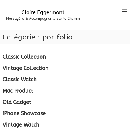
A
l
Claire Eggermont
l
Messagère & Accompagnante sur le Chemin
e
r
a
Catégorie :
portfolio
u
c
o
Classic Collection
n
t
Vintage Collection
e
n
Classic Watch
u
Mac Product
Old Gadget
iPhone Showcase
Vintage Watch