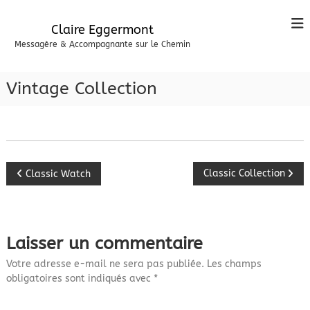
A
l
Claire Eggermont
l
Messagère & Accompagnante sur le Chemin
e
r
a
Vintage Collection
u
c
o
n
t
e
N
Classic Collection
Classic Watch
n
u
a
v
Laisser un commentaire
i
Votre adresse e-mail ne sera pas publiée.
Les champs
obligatoires sont indiqués avec
*
g