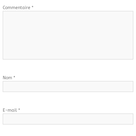
a
Commentaire
*
t
i
o
n
d
Nom
*
e
l
E-mail
*
’
a