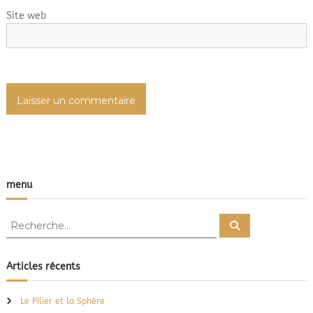
Site web
r
t
i
c
l
e
menu
R
R
e
e
c
c
h
e
h
Articles récents
r
e
c
h
r
e
Le Pilier et la Sphère
r
c