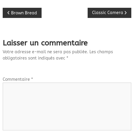
N
Classic Camera
Brown Bread
a
v
Laisser un commentaire
i
Votre adresse e-mail ne sera pas publiée.
Les champs
obligatoires sont indiqués avec
*
g
a
Commentaire
*
t
i
o