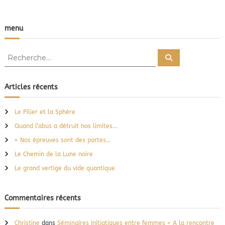
l
e
menu
R
R
e
e
c
c
h
e
h
Articles récents
r
e
c
h
r
e
Le Pilier et la Sphère
r
c
Quand l’abus a détruit nos limites…
h
e
« Nos épreuves sont des portes…
r
Le Chemin de la Lune noire
:
Le grand vertige du vide quantique
Commentaires récents
Christine
dans
Séminaires initiatiques entre femmes « A la rencontre