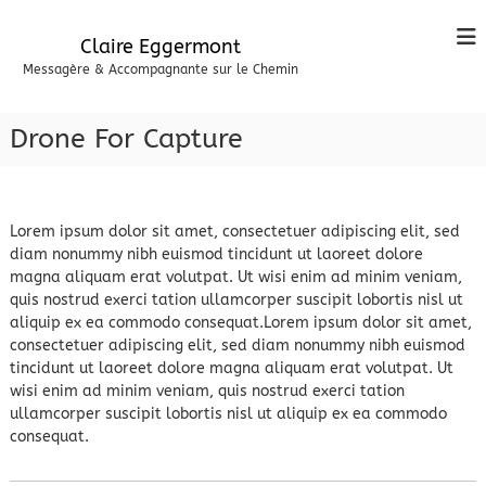
A
l
Claire Eggermont
l
Messagère & Accompagnante sur le Chemin
e
r
a
Drone For Capture
u
c
o
n
Lorem ipsum dolor sit amet, consectetuer adipiscing elit, sed
t
diam nonummy nibh euismod tincidunt ut laoreet dolore
e
magna aliquam erat volutpat. Ut wisi enim ad minim veniam,
n
quis nostrud exerci tation ullamcorper suscipit lobortis nisl ut
u
aliquip ex ea commodo consequat.Lorem ipsum dolor sit amet,
consectetuer adipiscing elit, sed diam nonummy nibh euismod
tincidunt ut laoreet dolore magna aliquam erat volutpat. Ut
wisi enim ad minim veniam, quis nostrud exerci tation
ullamcorper suscipit lobortis nisl ut aliquip ex ea commodo
consequat.