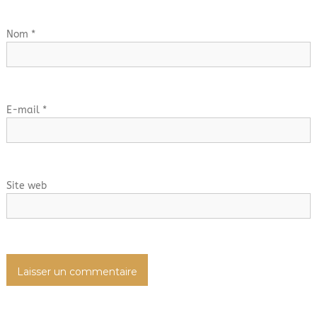
n
d
Nom
*
e
l
E-mail
*
’
a
Site web
r
t
i
c