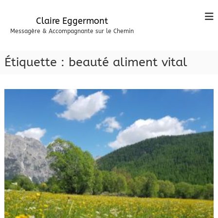
A
l
Claire Eggermont
l
Messagère & Accompagnante sur le Chemin
e
r
a
Étiquette :
beauté aliment vital
u
c
o
n
t
e
n
u