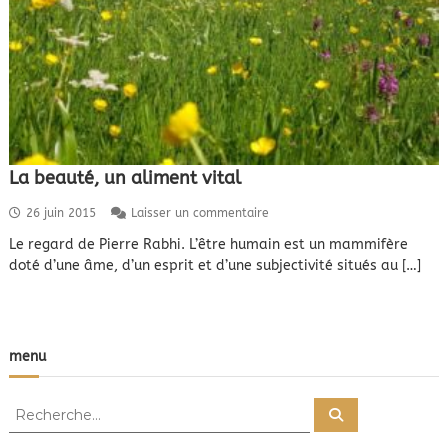
La beauté, un aliment vital
s
26 juin 2015
Laisser un commentaire
u
Le regard de Pierre Rabhi. L’être humain est un mammifère
r
doté d’une âme, d’un esprit et d’une subjectivité situés au […]
L
a
b
e
a
menu
u
t
é
R
,
R
e
e
u
c
n