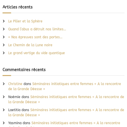
c
h
e
a
h
Articles récents
r
l
e
c
i
h
r
e
m
Le Pilier et la Sphère
r
c
e
Quand l’abus a détruit nos limites…
h
n
t
e
« Nos épreuves sont des portes…
v
r
Le Chemin de la Lune noire
i
:
t
Le grand vertige du vide quantique
a
l
Commentaires récents
Christine
dans
Séminaires initiatiques entre femmes « A la rencontre
de la Grande Déesse »
Noémie
dans
Séminaires initiatiques entre femmes « A la rencontre de
la Grande Déesse »
Laetitia
dans
Séminaires initiatiques entre femmes « A la rencontre de
la Grande Déesse »
Yasmina
dans
Séminaires initiatiques entre femmes « A la rencontre