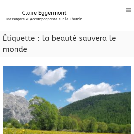
A
l
Claire Eggermont
l
Messagère & Accompagnante sur le Chemin
e
r
a
Étiquette :
la beauté sauvera le
u
c
monde
o
n
t
e
n
u