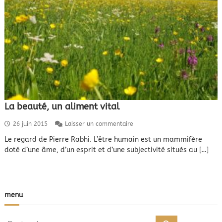
La beauté, un aliment vital
s
26 juin 2015
Laisser un commentaire
u
Le regard de Pierre Rabhi. L’être humain est un mammifère
r
doté d’une âme, d’un esprit et d’une subjectivité situés au […]
L
a
b
e
a
menu
u
t
é
R
,