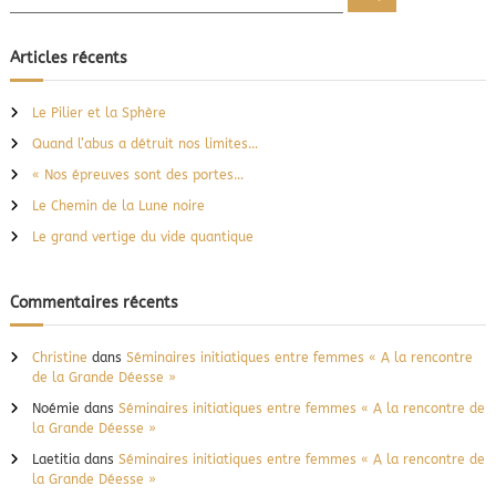
e
e
n
c
a
c
h
e
t
h
Articles récents
r
u
e
c
r
h
r
e
e
Le Pilier et la Sphère
r
c
:
Quand l’abus a détruit nos limites…
h
L
a
e
« Nos épreuves sont des portes…
s
r
Le Chemin de la Lune noire
c
:
i
Le grand vertige du vide quantique
e
n
c
Commentaires récents
e
r
e
Christine
dans
Séminaires initiatiques entre femmes « A la rencontre
j
de la Grande Déesse »
o
i
Noémie
dans
Séminaires initiatiques entre femmes « A la rencontre de
n
la Grande Déesse »
t
Laetitia
dans
Séminaires initiatiques entre femmes « A la rencontre de
l
la Grande Déesse »
e