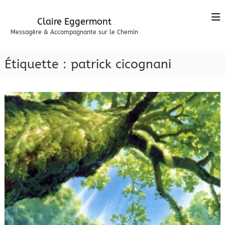
A
l
Claire Eggermont
l
Messagère & Accompagnante sur le Chemin
e
r
a
Étiquette :
patrick cicognani
u
c
o
n
t
e
n
u