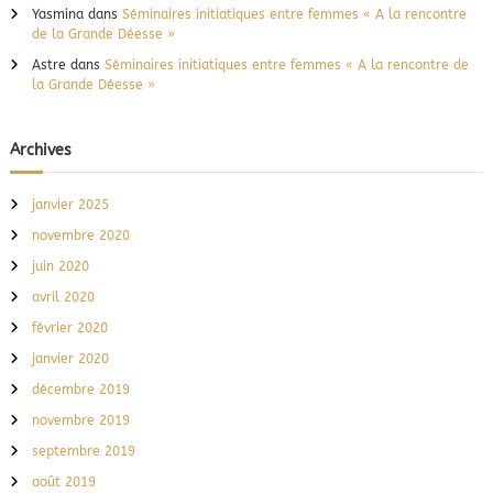
s
Yasmina
dans
Séminaires initiatiques entre femmes « A la rencontre
s
de la Grande Déesse »
a
Astre
dans
Séminaires initiatiques entre femmes « A la rencontre de
g
la Grande Déesse »
e
s
s
Archives
e
s
a
janvier 2025
n
c
novembre 2020
e
juin 2020
s
t
avril 2020
r
a
février 2020
l
janvier 2020
e
s
décembre 2019
…
novembre 2019
septembre 2019
août 2019