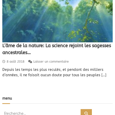
L’âme de la nature: La science rejoint les sagesses
ancestrales…
s
8 août 2018
Laisser un commentaire
u
Depuis les temps les plus reculés, et pendant des milliers
r
d’années, il ne faisait aucun doute pour tous les peuples […]
L
’
â
m
e
menu
d
e
l
R
a
R