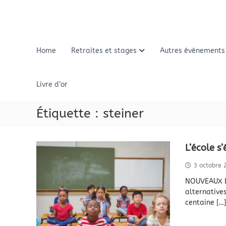
A
l
l
e
r
Home
Retraites et stages
Autres événements
a
u
c
Livre d’or
o
n
Étiquette :
steiner
t
e
n
u
L’école s’
3 octobre 
NOUVEAUX E
alternatives
centaine […]