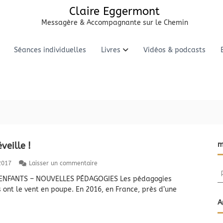
Claire Eggermont
Messagère & Accompagnante sur le Chemin
Séances individuelles
Livres
Vidéos & podcasts
éveille !
m
s
2017
Laisser un commentaire
R
u
NFANTS – NOUVELLES PÉDAGOGIES Les pédagogies
e
r
 ont le vent en poupe. En 2016, en France, près d’une
L
c
’
h
A
é
e
c
r